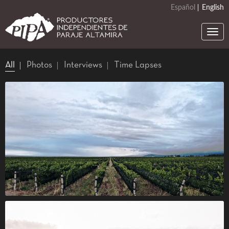
Skip
Español
English
to
main
Togg
content
navi
All
Photos
Interviews
Time Lapses